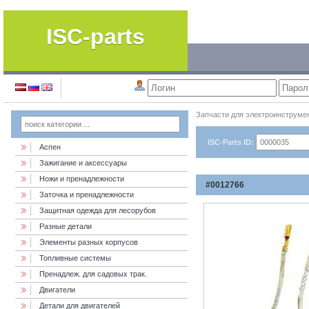
ISC-parts
Запчасти для электроинструме
ISC-Parts ID:
Аспен
Зажигание и аксессуары
Ножи и пренадлежности
#0012766
Заточка и пренадлежности
Защитная одежда для лесорубов
Разные детали
Элементы разных корпусов
Топливные системы
Пренадлеж. для садовых трак.
Двигатели
Детали для двигателей