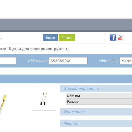
Войти
Заявка
Щетки для электроинструмента
нтов
-
OEM номер:
OEM брэнд:
- Характеристики:
OEM nr.:
Размер
- Описание:
- Файлы: