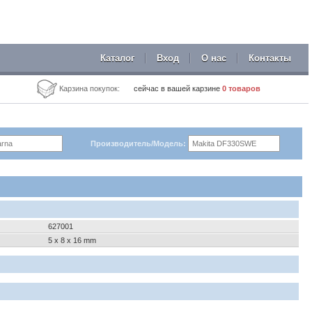
Каталог
Вход
О нас
Контакты
Карзина покупок:
сейчас в вашей карзине
0
товаров
Производитель/Модель:
627001
5 x 8 x 16 mm