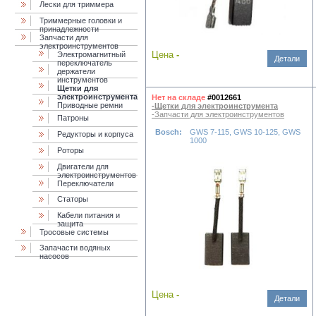
Лески для триммера
Триммерные головки и
принадлежности
Запчасти для
электроинструментов
Цена
-
Электромагнитный
Детали
переключатель
держатели
инструментов
Щетки для
электроинструмента
Нет на складе
#0012661
Приводные ремни
-Щетки для электроинструмента
-Запчасти для электроинструментов
Патроны
Bosch:
GWS 7-115, GWS 10-125, GWS
Редукторы и корпуса
1000
Роторы
Двигатели для
электроинструментов
Переключатели
Статоры
Кабели питания и
защита
Тросовые системы
Запачасти водяных
насосов
Цена
-
Детали