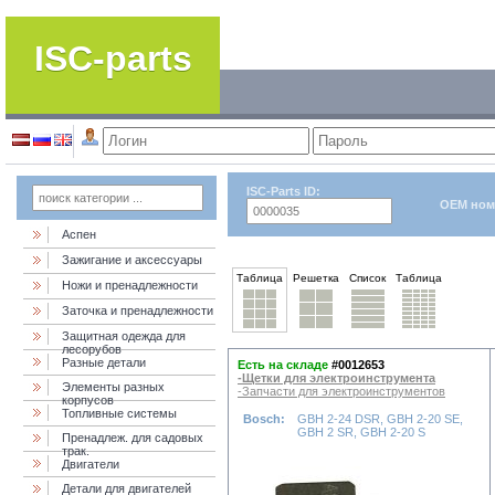
ISC-parts
ISC-Parts ID:
OEM ном
Аспен
Зажигание и аксессуары
Таблица
Решетка
Список
Таблица
Ножи и пренадлежности
Заточка и пренадлежности
Защитная одежда для
лесорубов
Разные детали
Есть на складе
#0012653
-Щетки для электроинструмента
Элементы разных
-Запчасти для электроинструментов
корпусов
Топливные системы
Bosch:
GBH 2-24 DSR, GBH 2-20 SE,
GBH 2 SR, GBH 2-20 S
Пренадлеж. для садовых
трак.
Двигатели
Детали для двигателей