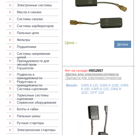
Электронные системы
Масла и смазки
Cистемы смазки
Системы карбюраторов
Пильные цепи
Фильтры
Цена
-
Детали
Подшипники
Системы напряжение
цепей
Пренадлежности для
лесной пром.
Глушители
Нет на складе
#0012657
-Щетки для электроинструмента
Подвеска и
-Запчасти для электроинструментов
принадлежности
Редукторы и
принадлежности
Bosch:
GWS 6-115, GWS 6-115E, GWS
Система сцепления
6-100, GWS 6-125, GWS 8-
115C, GFF 22A
Тормозные системы
сцепления
Сервисное оборудование
Болты и гайки
Пильные шины
Ручные стартеры
Электрические стартеры