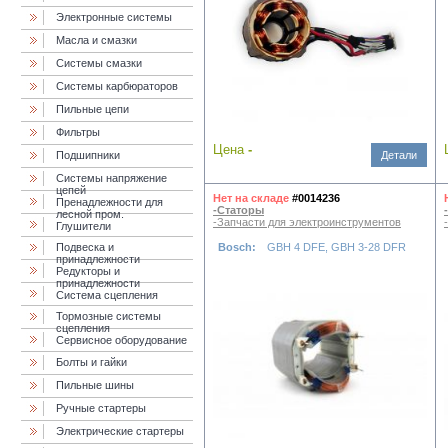
Электронные системы
Масла и смазки
Cистемы смазки
Системы карбюраторов
Пильные цепи
Фильтры
Цена
-
Подшипники
Детали
Системы напряжение
цепей
Нет на складе
#0014236
Пренадлежности для
-Статоры
лесной пром.
-Запчасти для электроинструментов
Глушители
Подвеска и
Bosch:
GBH 4 DFE, GBH 3-28 DFR
принадлежности
Редукторы и
принадлежности
Система сцепления
Тормозные системы
сцепления
Сервисное оборудование
Болты и гайки
Пильные шины
Ручные стартеры
Электрические стартеры