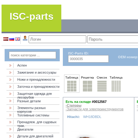
ISC-parts
ISC-Parts ID:
OEM номер
Аспен
Зажигание и аксессуары
Таблица
Решетка
Список
Таблица
Ножи и пренадлежности
Заточка и пренадлежности
Защитная одежда для
лесорубов
Разные детали
Есть на складе
#0012567
-Статоры
Элементы разных
-Запчасти для электроинструментов
корпусов
Топливные системы
Hitachi:
WH18DBDL
Пренадлеж. для садовых
трак.
Двигатели
Детали для двигателей