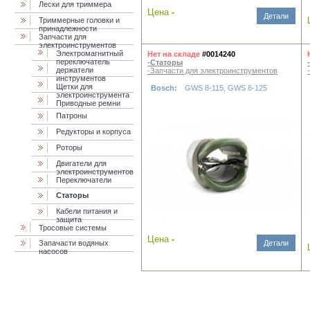
Лески для триммера
Цена
-
Детали
Триммерные головки и
принадлежности
Запчасти для
электроинструментов
Электромагнитный
Нет на складе
#0014240
переключатель
-Статоры
держатели
-Запчасти для электроинструментов
инструментов
Щетки для
Bosch:
GWS 8-115, GWS 8-125
электроинструмента
Приводные ремни
Патроны
Редукторы и корпуса
Роторы
Двигатели для
электроинструментов
Переключатели
Статоры
Кабели питания и
защита
Тросовые системы
Цена
-
Запачасти водяных
Детали
насосов