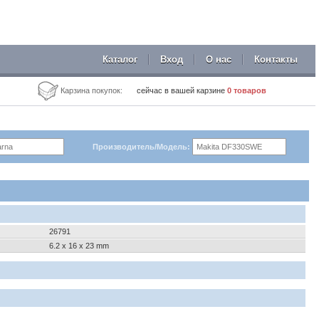
Каталог
Вход
О нас
Контакты
Карзина покупок:
сейчас в вашей карзине
0
товаров
Производитель/Модель:
26791
6.2 x 16 x 23 mm