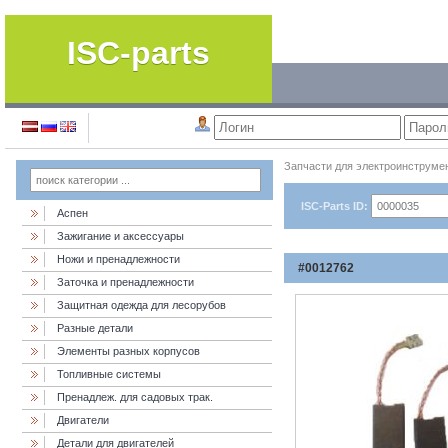
ISC-parts
Запчасти для электроинструме
ISC-Parts ID:
Аспен
Зажигание и аксессуары
Ножи и пренадлежности
#0012762
Заточка и пренадлежности
Защитная одежда для лесорубов
Разные детали
Элементы разных корпусов
Топливные системы
Пренадлеж. для садовых трак.
Двигатели
Детали для двигателей