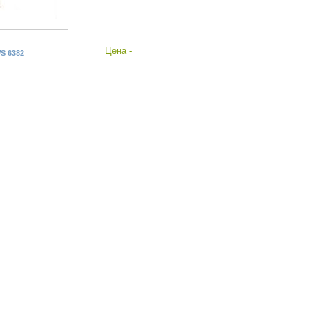
Цена
-
WS 6382