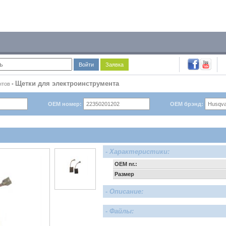
Войти
Заявка
Щетки для электроинструмента
нтов
-
OEM номер:
OEM брэнд:
- Характеристики:
OEM nr.:
Размер
- Описание:
- Файлы: