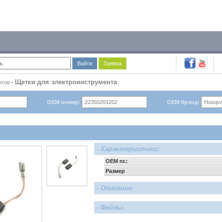
Войти
Заявка
Щетки для электроинструмента
нтов
-
OEM номер:
OEM брэнд:
- Характеристики:
OEM nr.:
Размер
- Описание:
- Файлы: