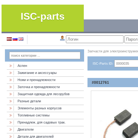
ISC-parts
Запчасти для электроинструме
ISC-Parts ID:
Аспен
Зажигание и аксессуары
Ножи и пренадлежности
#0012761
Заточка и пренадлежности
Защитная одежда для лесорубов
Разные детали
Элементы разных корпусов
Топливные системы
Пренадлеж. для садовых трак.
Двигатели
Детали для двигателей