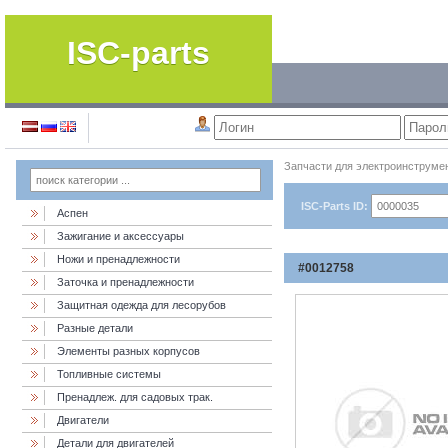
ISC-parts
Запчасти для электроинструме
ISC-Parts ID:
Аспен
Зажигание и аксессуары
Ножи и пренадлежности
#0012758
Заточка и пренадлежности
Защитная одежда для лесорубов
Разные детали
Элементы разных корпусов
Топливные системы
Пренадлеж. для садовых трак.
Двигатели
Детали для двигателей