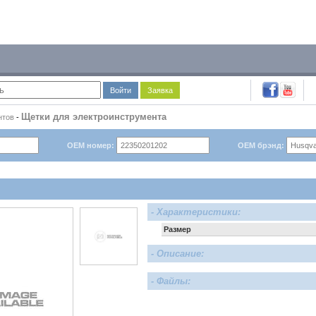
Войти
Заявка
Щетки для электроинструмента
нтов
-
OEM номер:
OEM брэнд:
- Характеристики:
Размер
- Описание:
- Файлы: