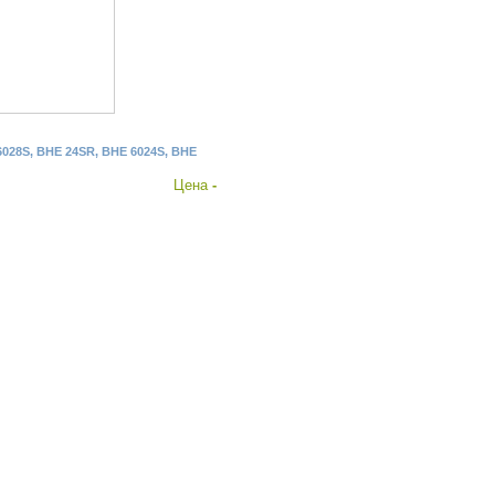
6028S, BHE 24SR, BHE 6024S, BHE
Цена
-