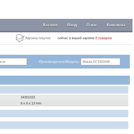
Каталог
Вход
О нас
Контакты
Карзина покупок:
сейчас в вашей карзине
0
товаров
Производитель/Модель:
34301033
6 x 6 x 13 mm