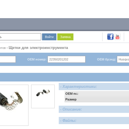
Войти
Заявка
Щетки для электроинструмента
нтов
-
OEM номер:
OEM брэнд:
- Характеристики:
OEM nr.:
Размер
- Описание:
- Файлы: