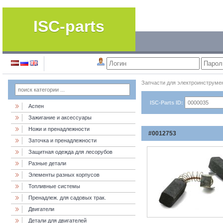
ISC-parts
Запчасти для электроинструме
ISC-Parts ID:
Аспен
Зажигание и аксессуары
Ножи и пренадлежности
#0012753
Заточка и пренадлежности
Защитная одежда для лесорубов
Разные детали
Элементы разных корпусов
Топливные системы
Пренадлеж. для садовых трак.
Двигатели
Детали для двигателей