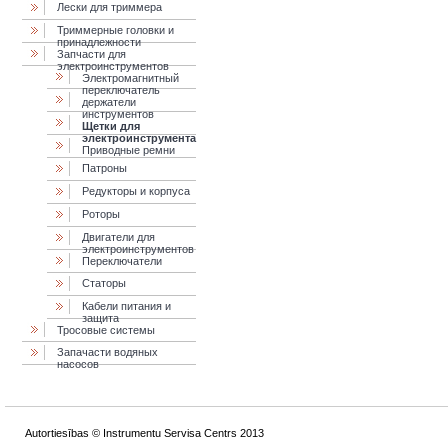
Лески для триммера
Триммерные головки и
принадлежности
Запчасти для
электроинструментов
Электромагнитный
переключатель
держатели
инструментов
Щетки для
электроинструмента
Приводные ремни
Патроны
Редукторы и корпуса
Роторы
Двигатели для
электроинструментов
Переключатели
Статоры
Кабели питания и
защита
Тросовые системы
Запачасти водяных
насосов
Autortiesības © Instrumentu Servisa Centrs 2013