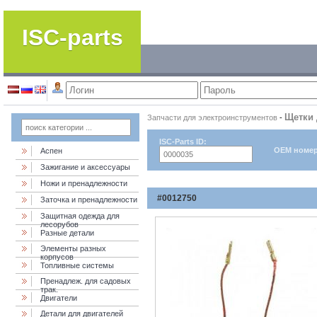
ISC-parts
Щетки 
Запчасти для электроинструментов
-
ISC-Parts ID:
OEM номер
Аспен
Зажигание и аксессуары
Ножи и пренадлежности
#0012750
Заточка и пренадлежности
Защитная одежда для
лесорубов
Разные детали
Элементы разных
корпусов
Топливные системы
Пренадлеж. для садовых
трак.
Двигатели
Детали для двигателей