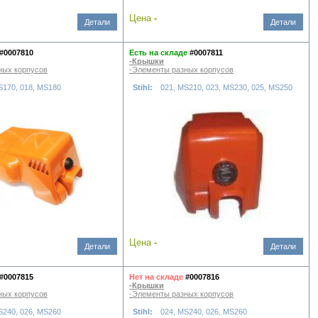
Цена
-
Детали
Детали
#0007810
Есть на складе
#0007811
-Крышки
ных корпусов
-Элементы разных корпусов
S170, 018, MS180
Stihl:
021, MS210, 023, MS230, 025, MS250
Цена
-
Детали
Детали
#0007815
Нет на складе
#0007816
-Крышки
ных корпусов
-Элементы разных корпусов
S240, 026, MS260
Stihl:
024, MS240, 026, MS260