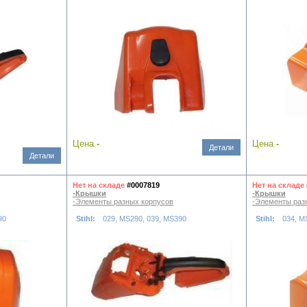
Цена
-
Цена
-
Детали
Детали
Нет на складе
#0007819
Нет на складе
-Крышки
-Крышки
-Элементы разных корпусов
-Элементы раз
90
Stihl:
029, MS290, 039, MS390
Stihl:
034, M