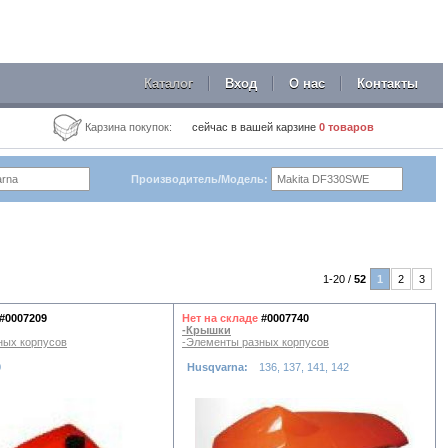
Каталог
Вход
О нас
Контакты
Карзина покупок:
сейчас в вашей карзине
0
товаров
Производитель/Модель:
1-20 /
52
1
2
3
#0007209
Нет на складе
#0007740
-Крышки
ных корпусов
-Элементы разных корпусов
0
Husqvarna:
136, 137, 141, 142