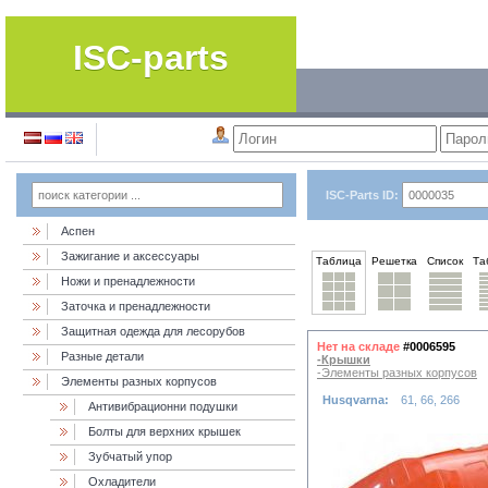
ISC-parts
ISC-Parts ID:
Аспен
Зажигание и аксессуары
Таблица
Решетка
Список
Та
Ножи и пренадлежности
Заточка и пренадлежности
Защитная одежда для лесорубов
Нет на складе
#0006595
Разные детали
-Крышки
-Элементы разных корпусов
Элементы разных корпусов
Husqvarna:
61, 66, 266
Антивибрационни подушки
Болты для верхних крышек
Зубчатый упор
Охладители