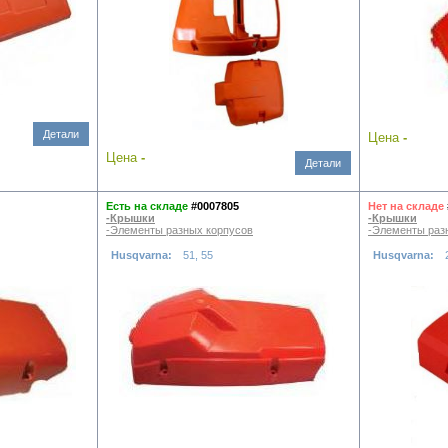
Детали
Цена
-
Цена
-
Детали
Есть на складе
#0007805
Нет на складе
-Крышки
-Крышки
-Элементы разных корпусов
-Элементы раз
Husqvarna:
51, 55
Husqvarna: