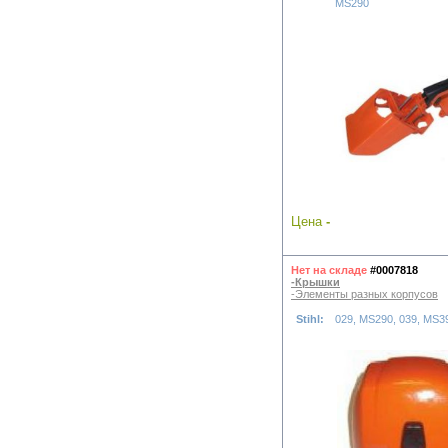
MS290
Цена
-
Нет на складе
#0007818
-Крышки
-Элементы разных корпусов
Stihl:
029, MS290, 039, MS3