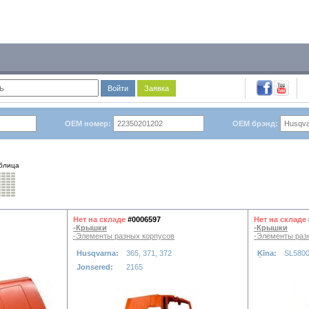
Войти
Заявка
OEM номер:
OEM брэнд:
блица
Нет на складе
#0006597
Нет на складе
-Крышки
-Крышки
-Элементы разных корпусов
-Элементы раз
Husqvarna:
365, 371, 372
Ķīna:
SL580
Jonsered:
2165