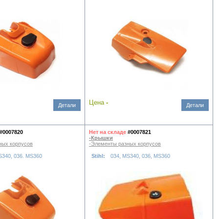
Цена
-
Детали
Детали
#0007820
Нет на складе
#0007821
-Крышки
ных корпусов
-Элементы разных корпусов
S340, 036. MS360
Stihl:
034, MS340, 036, MS360