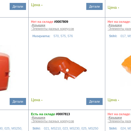
Цена
-
Детали
Детали
Цена
-
Нет на складе
#0007809
Нет на складе
-Крышки
-Крышки
-Элементы разных корпусов
-Элементы раз
Husqvarna:
570, 575, 576
Stihl:
017, M
Цена
-
Цена
-
Детали
Детали
Есть на складе
#0007813
Нет на складе
-Крышки
-Крышки
-Элементы разных корпусов
-Элементы раз
30, 025, MS250,
Stihl:
021, MS210, 023, MS230, 025, MS250
Stihl:
024, M