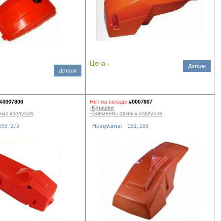
Цена
-
Детали
Детали
#0007806
Нет на складе
#0007807
-Крышки
ных корпусов
-Элементы разных корпусов
268, 272
Husqvarna:
281, 288