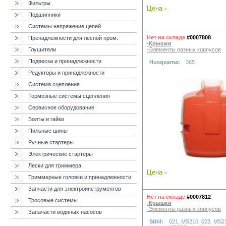
Фильтры
Цена
-
Подшипники
Системы напряжение цепей
Нет на складе
#0007808
Пренадлежности для лесной пром.
-Крышки
Глушители
-Элементы разных корпусов
Подвеска и принадлежности
Husqvarna:
365
Редукторы и принадлежности
Система сцепления
Тормозные системы сцепления
Сервисное оборудование
Болты и гайки
Пильные шины
Ручные стартеры
Электрические стартеры
Лески для триммера
Цена
-
Триммерные головки и принадлежности
Запчасти для электроинструментов
Нет на складе
#0007812
Тросовые системы
-Крышки
-Элементы разных корпусов
Запачасти водяных насосов
Stihl:
021, MS210, 023, MS2