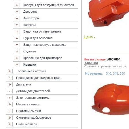
Корпусы для воздушних фильтров
Дроссель
Фиксаторы
Картеры
Защитная от пыли резина
Цена
-
Рурки для бензопил
Защитные корпуса маховика
Cиденье
Крепление для триммеров
Нет на складе
#0007804
-Крышки
Крышки
-Элементы разных корпусов
Топливные системы
Husqvarna:
340, 345, 350
Пренадлеж. для садовых трак.
Двигатели
Детали для двигателей
Электронные системы
Масла и смазки
Cистемы смазки
Системы карбюраторов
Пильные цепи