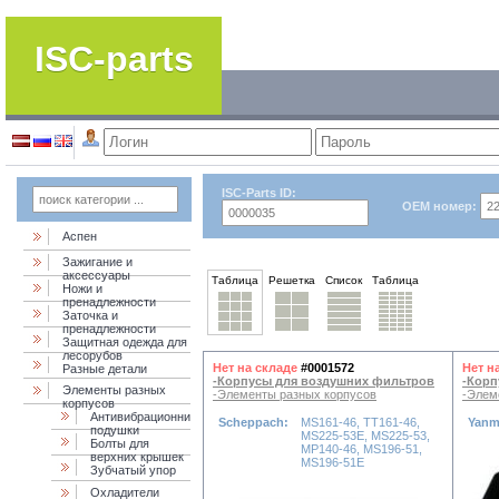
ISC-parts
ISC-Parts ID:
OEM номер:
Аспен
Зажигание и
аксессуары
Таблица
Решетка
Список
Таблица
Ножи и
пренадлежности
Заточка и
пренадлежности
Защитная одежда для
лесорубов
Нет на складе
#0001572
Нет н
Разные детали
-Корпусы для воздушних фильтров
-Корп
Элементы разных
-Элементы разных корпусов
-Элем
корпусов
Антивибрационни
Scheppach:
MS161-46, TT161-46,
Yanm
подушки
MS225-53E, MS225-53,
Болты для
MP140-46, MS196-51,
верхних крышек
MS196-51E
Зубчатый упор
Охладители