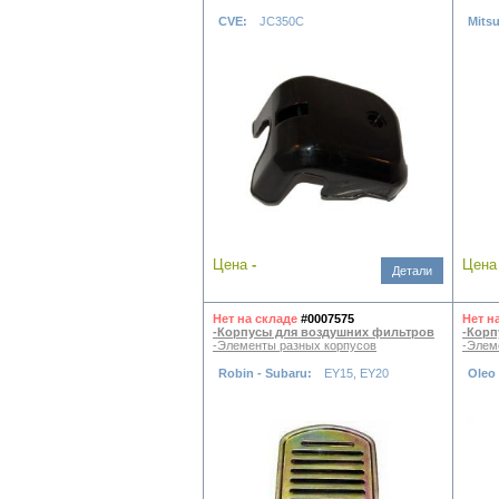
CVE:
JC350C
Mits
Цена
-
Цен
Детали
Нет на складе
#0007575
Нет н
-Корпусы для воздушних фильтров
-Корп
-Элементы разных корпусов
-Элем
Robin - Subaru:
EY15, EY20
Oleo