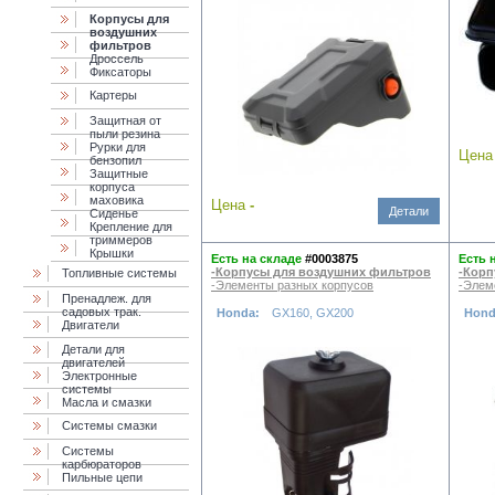
Корпусы для
воздушних
фильтров
Дроссель
Фиксаторы
Картеры
Защитная от
пыли резина
Рурки для
Цен
бензопил
Защитные
корпуса
маховика
Цена
-
Детали
Cиденье
Крепление для
триммеров
Крышки
Есть на складе
#0003875
Есть 
-Корпусы для воздушних фильтров
-Корп
Топливные системы
-Элементы разных корпусов
-Элем
Пренадлеж. для
садовых трак.
Honda:
GX160, GX200
Hond
Двигатели
Детали для
двигателей
Электронные
системы
Масла и смазки
Cистемы смазки
Системы
карбюраторов
Пильные цепи