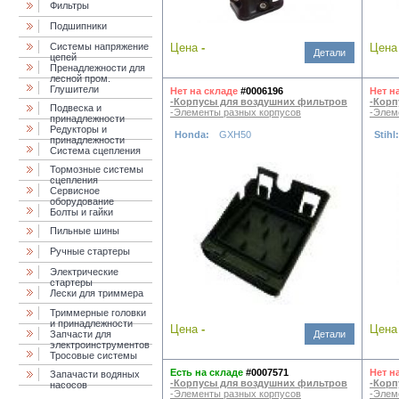
Фильтры
Подшипники
Системы напряжение
Цена
-
Цен
Детали
цепей
Пренадлежности для
лесной пром.
Глушители
Нет на складе
#0006196
Нет н
-Корпусы для воздушних фильтров
-Корп
Подвеска и
-Элементы разных корпусов
-Элем
принадлежности
Редукторы и
Honda:
GXH50
Stihl
принадлежности
Система сцепления
Тормозные системы
сцепления
Сервисное
оборудование
Болты и гайки
Пильные шины
Ручные стартеры
Электрические
стартеры
Лески для триммера
Триммерные головки
и принадлежности
Цена
-
Цен
Запчасти для
Детали
электроинструментов
Тросовые системы
Есть на складе
#0007571
Нет н
Запачасти водяных
-Корпусы для воздушних фильтров
-Корп
насосов
-Элементы разных корпусов
-Элем