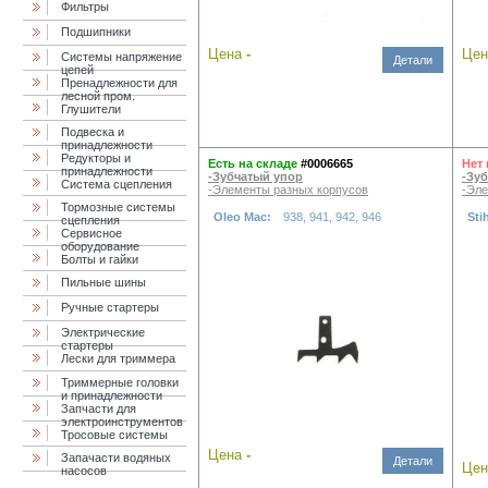
Фильтры
Подшипники
Цена
-
Це
Системы напряжение
Детали
цепей
Пренадлежности для
лесной пром.
Глушители
Подвеска и
принадлежности
Редукторы и
Есть на складе
#0006665
Нет 
принадлежности
-Зубчатый упор
-Зу
Система сцепления
-Элементы разных корпусов
-Эле
Тормозные системы
Oleo Mac:
938, 941, 942, 946
Sti
сцепления
Сервисное
оборудование
Болты и гайки
Пильные шины
Ручные стартеры
Электрические
стартеры
Лески для триммера
Триммерные головки
и принадлежности
Запчасти для
электроинструментов
Тросовые системы
Цена
-
Запачасти водяных
Детали
Це
насосов