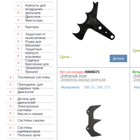
Корпусы для
воздушних
фильтров
Дроссель
Фиксаторы
Картеры
Защитная от
пыли резина
Рурки для
бензопил
Защитные
Це
корпуса
Цена
-
маховика
Детали
Cиденье
Крепление для
триммеров
Крышки
Нет на складе
#0006573
Есть
-Зубчатый упор
-Зу
Топливные системы
-Элементы разных корпусов
-Эле
Пренадлеж. для
Husqvarna:
288, 61, 268, 272
Hu
садовых трак.
Двигатели
Детали для
двигателей
Электронные
системы
Масла и смазки
Cистемы смазки
Системы
карбюраторов
Пильные цепи