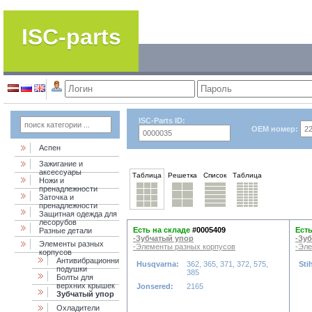
ISC-parts
ISC-Parts ID:
OEM номер:
Аспен
Зажигание и
аксессуары
Таблица
Решетка
Список
Таблица
Ножи и
пренадлежности
Заточка и
пренадлежности
Защитная одежда для
лесорубов
Есть на складе
#0005409
Есть
Разные детали
-Зубчатый упор
-Зу
Элементы разных
-Элементы разных корпусов
-Эле
корпусов
Антивибрационни
Husqvarna:
362, 365, 371, 372, 575,
Sti
подушки
385
Болты для
верхних крышек
Jonsered:
2165
Зубчатый упор
Охладители