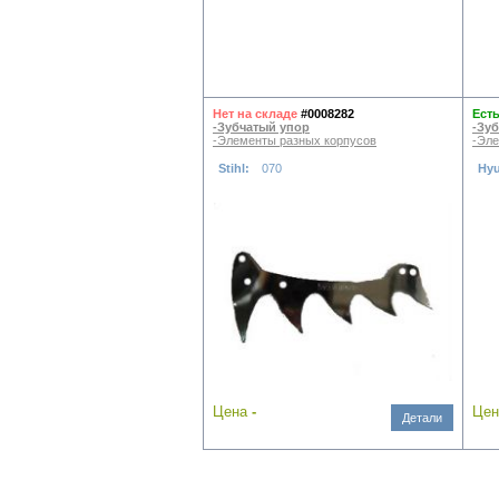
Нет на складе
#0008282
Есть
-Зубчатый упор
-Зу
-Элементы разных корпусов
-Эле
Stihl:
070
Hy
Цена
-
Це
Детали