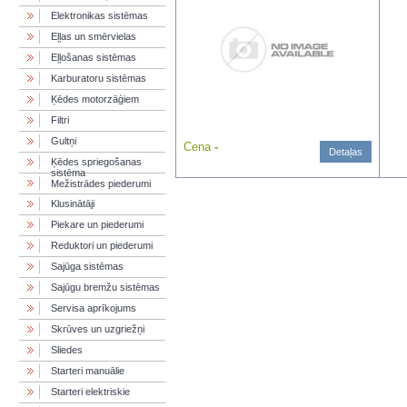
Elektronikas sistēmas
Eļļas un smērvielas
Eļļošanas sistēmas
Karburatoru sistēmas
Ķēdes motorzāģiem
Filtri
Gultņi
Cena
-
Detaļas
Ķēdes spriegošanas
sistēma
Mežistrādes piederumi
Klusinātāji
Piekare un piederumi
Reduktori un piederumi
Sajūga sistēmas
Sajūgu bremžu sistēmas
Servisa aprīkojums
Skrūves un uzgriežņi
Sliedes
Starteri manuālie
Starteri elektriskie