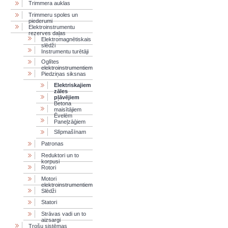
Trimmera auklas
Trimmeru spoles un
piederumi
Elektroinstrumentu
rezerves daļas
Elektromagnētiskais
slēdži
Instrumentu turētāji
Oglītes
elektroinstrumentiem
Piedziņas siksnas
Elektriskajiem
zāles
pļāvējiem
Betona
maisītājiem
Ēvelēm
Paneļzāģiem
Slīpmašīnam
Patronas
Reduktori un to
korpusi
Rotori
Motori
elektroinstrumentiem
Slēdži
Statori
Strāvas vadi un to
aizsargi
Trošu sistēmas