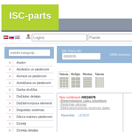
ISC-parts
ISC-Parts ID:
OEM numurs:
Aspen
Aizdedze un piederumi
Tabula
Režģis
Rindas
Tabula
Asmeņi un piederumi
Asināšana un piederumi
Darba drošība
Dažādas detaļas
Nav noliktavā
#0016078
-Elektriskajiem zāles pļāvējiem
Dažādi korpusa elementi
-Piedziņas siksnas
-Elektroinstrumentu rezerves daļas
Degvielas sistēmas
Hyundai:
LE3820
Dārza traktoru piederumi
Dzinēji
Dzinēju detaļas