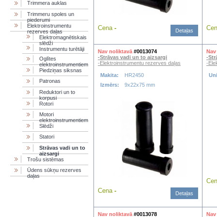
Trimmera auklas
Trimmeru spoles un
piederumi
Elektroinstrumentu
Cena
-
Ce
Detaļas
rezerves daļas
Elektromagnētiskais
slēdži
Instrumentu turētāji
Nav noliktavā
#0013074
Nav 
-Strāvas vadi un to aizsargi
-Str
Oglītes
-Elektroinstrumentu rezerves daļas
-Ele
elektroinstrumentiem
Piedziņas siksnas
Makita:
HR2450
Uni
Patronas
Izmērs:
9x22x75 mm
Reduktori un to
korpusi
Rotori
Motori
elektroinstrumentiem
Slēdži
Statori
Strāvas vadi un to
aizsargi
Trošu sistēmas
Ūdens sūkņu rezerves
daļas
Ce
Cena
-
Detaļas
Nav noliktavā
#0013078
Nav 