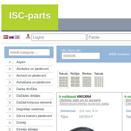
ISC-parts
ISC-Parts ID:
OEM numurs:
Aspen
Aizdedze un piederumi
Tabula
Režģis
Rindas
Tabula
Asmeņi un piederumi
Asināšana un piederumi
Darba drošība
Dažādas detaļas
Ir noliktavā
#0013054
Ir n
-Strāvas vadi un to aizsargi
-Str
Dažādi korpusa elementi
-Elektroinstrumentu rezerves daļas
-Ele
Degvielas sistēmas
Universal:
2x1 mm, 4 m
Uni
Dārza traktoru piederumi
Tips:
H07RN-F
Ti
Dzinēji
Dzinēju detaļas