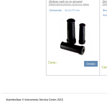
-Strāvas vadi un to aizsargi
-Str
-Elektroinstrumentu rezerves daļas
-Ele
Universal:
8x12x75 mm
Bo
Iz
Cena
-
Detaļas
Ce
Autortiesības © Instrumentu Servisa Centrs 2013