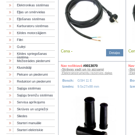
Elektronikas sistēmas
Eļļas un smērvielas
Eļļošanas sistēmas
Karburatoru sistēmas
Ķēdes motorzāģiem
Filtri
Gultņi
Cena
-
Ce
Detaļas
Ķēdes spriegošanas
sistēma
Mežistrādes piederumi
Nav noliktavā
#0013070
Nav 
Klusinātāji
-Strāvas vadi un to aizsargi
-Str
-Elektroinstrumentu rezerves daļas
-Ele
Piekare un piederumi
Bosch:
GSH 11 E
Bo
Reduktori un piederumi
Izmērs:
9.5x27x88 mm
Iz
Sajūga sistēmas
Sajūgu bremžu sistēmas
Servisa aprīkojums
Skrūves un uzgriežņi
Sliedes
Starteri manuālie
Starteri elektriskie