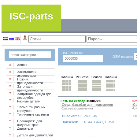
ISC-parts
ISC-Parts ID:
OEM номер:
Аспен
Зажигание и
аксессуары
Таблица
Решетка
Список
Таблица
Ножи и
пренадлежности
Заточка и
пренадлежности
Защитная одежда для
лесорубов
Есть на складе
#0006886
Не
Разные детали
-Соед. барабан для триммеров
-С
Элементы разных
-Система сцепления
-С
корпусов
Топливные системы
Husqvarna:
240, 245
H
Пренадлеж. для
Jonsered:
RS44, GR41, GR50
садовых трак.
Двигатели
Детали для двигателей