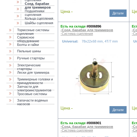
сцепления
Соед. барабан
для триммеров
Подшипники
Цена
-
Ц
Детали
сцепления
Кольца сцепления
Шайбы сцепления
Есть на складе
#0006896
Ес
Тормозные системы
-Соед. барабан для триммеров
-С
сцепления
-Система сцепления
-С
Сервисное
оборудование
Universal:
78x22x68 mm, 4T/7 mm
Un
Болты и гайки
Пильные шины
Ручные стартеры
Электрические
стартеры
Лески для триммера
Триммерные головки и
принадлежности
Запчасти для
электроинструментов
Тросовые системы
Запачасти водяных
насосов
Цена
-
Ц
Детали
Есть на складе
#0006901
Ес
-Соед. барабан для триммеров
-С
-Система сцепления
-С