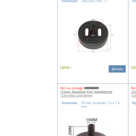
Universal:
78x22x51 mm, 7T
Un
Цена
-
Ц
Детали
Нет на складе
#0006909
Не
-Соед. барабан для триммеров
-С
-Система сцепления
-С
Universal:
78 mm, kvadrāts 7.5 x 7.5
R
mm