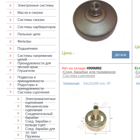
Электронные системы
Масла и смазки
Cистемы смазки
Системы карбюраторов
Пильные цепи
Фильтры
Ц
Подшипники
Цена
-
Детали
Системы напряжение
цепей
Пренадлежности для
лесной пром.
Нет на складе
#0006892
Ес
Глушители
-Соед. барабан для триммеров
-С
-Система сцепления
-С
Подвеска и
принадлежности
Universal:
54x22x68 mm, 9T
Un
Редукторы и
принадлежности
Система сцепления
Электромагнитные
сцепленияi
Механические
сцепления
Соединительный
барабан
Соед. барабан с
кольцм сцеп.
Соед. барабан для
эл. пил
Пружины