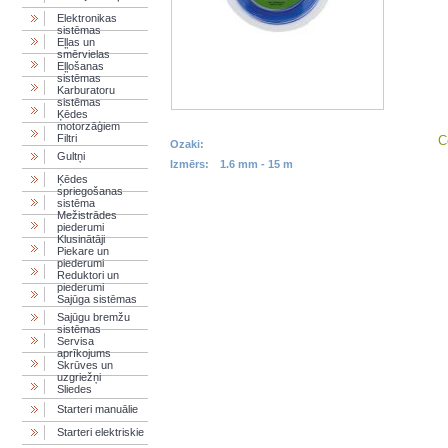
Elektronikas
sistēmas
Eļļas un
smērvielas
Eļļošanas
sistēmas
Karburatoru
sistēmas
Ķēdes
motorzāģiem
Filtri
C
Ozaki:
Gultņi
Izmērs:
1.6 mm - 15 m
Ķēdes
spriegošanas
sistēma
Mežistrādes
piederumi
Klusinātāji
Piekare un
piederumi
Reduktori un
piederumi
Sajūga sistēmas
Sajūgu bremžu
sistēmas
Servisa
aprīkojums
Skrūves un
uzgriežņi
Sliedes
Starteri manuālie
Starteri elektriskie