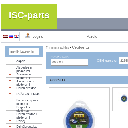
ISC-parts
Četrkantu
Trimmera auklas
-
ISC-Parts ID:
OEM numurs:
Aspen
Aizdedze un
piederumi
Asmeņi un
piederumi
#0005117
Asināšana un
piederumi
Darba drošība
Dažādas detaļas
Dažādi korpusa
elementi
Degvielas
sistēmas
Dārza traktoru
piederumi
Dzinēji
Dzinēju detaļas