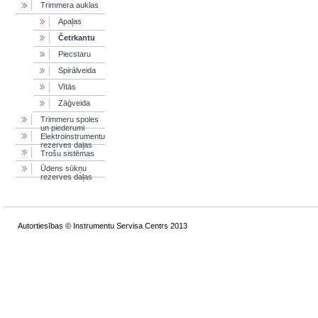
Trimmera auklas
Apaļas
Četrkantu
Piecstaru
Spirālveida
Vītās
Zāģveida
Trimmeru spoles
un piederumi
Elektroinstrumentu
rezerves daļas
Trošu sistēmas
Ūdens sūkņu
rezerves daļas
Autortiesības © Instrumentu Servisa Centrs 2013