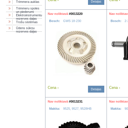
Detaļas
Trimmera auklas
Trimmeru spoles
un piederumi
Nav noliktavā
#0013220
Nav noliktav
Elektroinstrumentu
rezerves daļas
Bosch:
GWS 18-230
Bosch:
2-
Trošu sistēmas
Ūdens sūkņu
rezerves daļas
Cena
-
Cena
-
Detaļas
Nav noliktavā
#0013231
Nav noliktav
Makita:
9525, 9527, 9528HB
Makita:
90