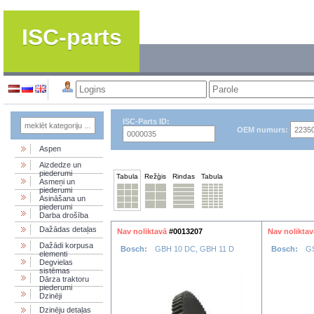
ISC-parts
ISC-Parts ID:
OEM numurs:
Aspen
Aizdedze un
piederumi
Tabula
Režģis
Rindas
Tabula
Asmeņi un
piederumi
Asināšana un
piederumi
Darba drošība
Dažādas detaļas
Nav noliktavā
#0013207
Nav noliktav
Dažādi korpusa
Bosch:
GBH 10 DC, GBH 11 D
Bosch:
GS
elementi
Degvielas
sistēmas
Dārza traktoru
piederumi
Dzinēji
Dzinēju detaļas