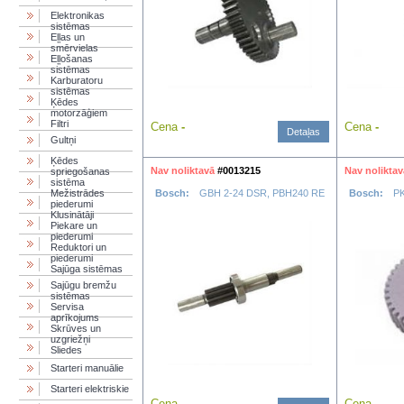
Elektronikas
sistēmas
Eļļas un
smērvielas
Eļļošanas
sistēmas
Karburatoru
sistēmas
Ķēdes
motorzāģiem
Filtri
Cena
-
Cena
-
Detaļas
Gultņi
Ķēdes
Nav noliktavā
#0013215
Nav noliktav
spriegošanas
sistēma
Mežistrādes
Bosch:
GBH 2-24 DSR, PBH240 RE
Bosch:
PK
piederumi
Klusinātāji
Piekare un
piederumi
Reduktori un
piederumi
Sajūga sistēmas
Sajūgu bremžu
sistēmas
Servisa
aprīkojums
Skrūves un
uzgriežņi
Sliedes
Starteri manuālie
Starteri elektriskie
Cena
-
Cena
-