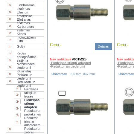
Elektronikas
sistēmas
Eļļas un
smērvielas
Eļļošanas
sistēmas
Karburatoru
sistēmas
Ķēdes
motorzāģiem
Filtri
Cena
-
Cena
-
Gultņi
Detaļas
Ķēdes
spriegošanas
Nav noliktavā
#0015225
Nav nolikt
sistēma
-Piedziņas stieņu adapteri
-Piedziņas
Mežistrādes
-Reduktori un piederumi
-Reduktori 
piederumi
Klusinātāji
Universal:
5,5 mm, d=7 mm
Universal
Piekare un
piederumi
Reduktori un
piederumi
Piedziņas
stieņi un
troses
Piedziņas
stieņu
adapteri
Reduktoru
paplāksnes
Reduktori
trim. ar
adapteriem
Reduktoru
zobrati