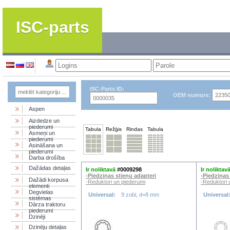
ISC-parts
ISC-Parts ID:
OEM numurs:
Aspen
Aizdedze un
piederumi
Tabula
Režģis
Rindas
Tabula
Asmeņi un
piederumi
Asināšana un
piederumi
Darba drošība
Dažādas detaļas
Ir noliktavā
#0009298
Ir noliktav
-Piedziņas stieņu adapteri
-Piedziņas
Dažādi korpusa
-Reduktori un piederumi
-Reduktori 
elementi
Degvielas
Universal:
9 zobi, d=8 mm
Universal
sistēmas
Dārza traktoru
piederumi
Dzinēji
Dzinēju detaļas