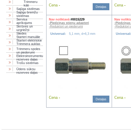
Trimmeru
Cena
-
Cena
-
kāti
Detaļas
Sajūga sistēmas
Sajūgu bremžu
sistēmas
Servisa
Nav noliktavā
#0015229
Nav nolikt
aprīkojums
-Piedziņas stieņu adapteri
-Piedziņas
Skrūves un
-Reduktori un piederumi
-Reduktori 
uzgriežņi
Sliedes
Universal:
5,1 mm, d=6,3 mm
Universal
Starteri manuālie
Starteri elektriskie
Trimmera auklas
Trimmeru spoles
un piederumi
Elektroinstrumentu
rezerves daļas
Trošu sistēmas
Ūdens sūkņu
rezerves daļas
Cena
-
Cena
-
Detaļas