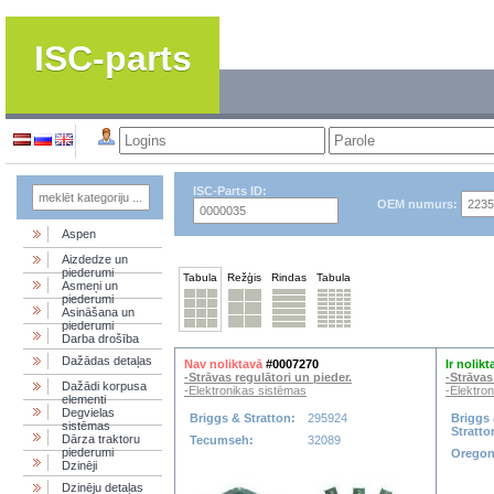
ISC-parts
ISC-Parts ID:
OEM numurs:
Aspen
Aizdedze un
piederumi
Tabula
Režģis
Rindas
Tabula
Asmeņi un
piederumi
Asināšana un
piederumi
Darba drošība
Dažādas detaļas
Nav noliktavā
#0007270
Ir nolikt
-Strāvas regulātori un pieder.
-Strāvas
Dažādi korpusa
-Elektronikas sistēmas
-Elektro
elementi
Degvielas
Briggs & Stratton:
295924
Briggs
sistēmas
Stratto
Dārza traktoru
Tecumseh:
32089
piederumi
Orego
Dzinēji
Dzinēju detaļas