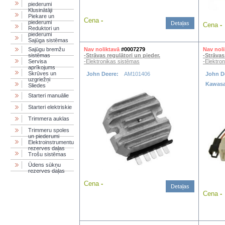
piederumi
Klusinātāji
Piekare un
Cena
-
piederumi
Detaļas
Cena
-
Reduktori un
piederumi
Sajūga sistēmas
Sajūgu bremžu
Nav noliktavā
#0007279
Nav noli
sistēmas
-Strāvas regulātori un pieder.
-Strāvas
Servisa
-Elektronikas sistēmas
-Elektro
aprīkojums
Skrūves un
John Deere:
AM101406
John D
uzgriežņi
Kawasa
Sliedes
Starteri manuālie
Starteri elektriskie
Trimmera auklas
Trimmeru spoles
un piederumi
Elektroinstrumentu
rezerves daļas
Trošu sistēmas
Ūdens sūkņu
rezerves daļas
Cena
-
Detaļas
Cena
-