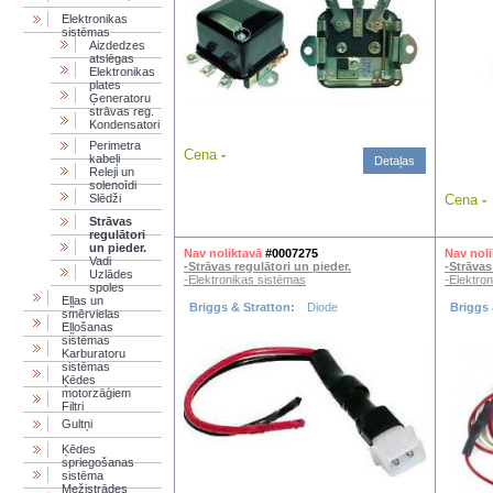
Elektronikas
sistēmas
Aizdedzes
atslēgas
Elektronikas
plates
Ģeneratoru
strāvas reg.
Kondensatori
Perimetra
Cena
-
kabeļi
Detaļas
Releji un
solenoīdi
Slēdži
Cena
-
Strāvas
regulātori
un pieder.
Nav noliktavā
#0007275
Nav noli
Vadi
-Strāvas regulātori un pieder.
-Strāvas
Uzlādes
-Elektronikas sistēmas
-Elektro
spoles
Eļļas un
Briggs & Stratton:
Diode
Briggs 
smērvielas
Eļļošanas
sistēmas
Karburatoru
sistēmas
Ķēdes
motorzāģiem
Filtri
Gultņi
Ķēdes
spriegošanas
sistēma
Mežistrādes