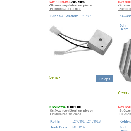
Nav noliktavā
#0007996
Nav noli
-Strāvas regulātori un pieder.
-Strāvas
-Elektronikas sistēmas
-Elektro
Briggs & Stratton:
397809
Kawasa
John
Deere:
Cena
-
Detaļas
Cena
-
Ir noliktavā
#0008000
Nav noli
-Strāvas regulātori un pieder.
-Strāvas
-Elektronikas sistēmas
-Elektro
Kohler:
1240301, 1240301S
Kohler
Jonh Deere:
M131287
Jonh
Deere: